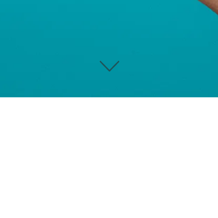
©
Salon Fuhrmann Glesch
2021–2026